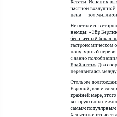
Кстати, Испания выс
частной воздушной 
цена — 100 миллион
Не остались в сторо
немцы: «Эйр Берлин
бесплатный бокал 
гастрономическом о
популярный перево
с давно полюбившим
Брайантом
. Два оз
передвигаясь между
Столь же долгожданн
Европой, как и след
крайней мере, этого
которую вполне мож
самым популярным з
Хельсинки отечестве