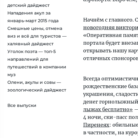
детский дайджест
Нападения акул за
Начнём с главного.
январь-март 2015 года
новогодняя виктор
Смешные цены, отмена
«Оперативная памя
виз и всё для туристов —
портала будет внеза
халявный дайджест
открывать нашу кар
Уголок поэта — топ-5
отличных спонсоров 
направлений для
путешествий в компании
муз
Всегда оптимистичн
Олени, акулы и совы —
рождественские баз
зоологический дайджест
украшения, сладост
денег горнолыжный 
Все выпуски
лыжах бесплатно»
—
4 ночи, ски-пасс по
Пиренеях
: обильны
в частности, на кур