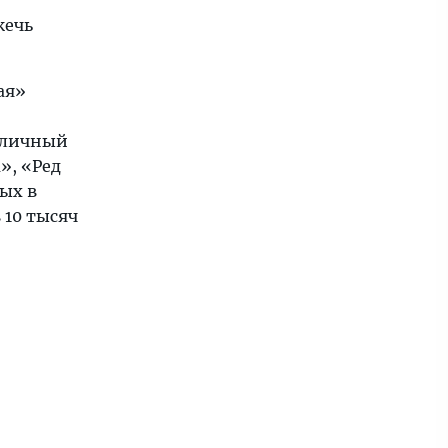
жечь
ая»
риличный
», «Ред
ых в
 10 тысяч