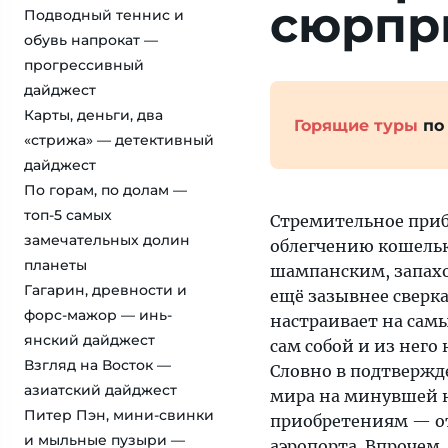
сюрпри
Подводный теннис и
обувь напрокат —
прогрессивный
дайджест
Карты, деньги, два
Горящие туры
по
«стрижа» — детективный
дайджест
По горам, по долам —
топ-5 самых
Стремительное приб
замечательных долин
облегчению кошельк
планеты
шампанским, запахо
Гагарин, древности и
ещё зазывнее свер
форс-мажор — инь-
настраивает на самы
янский дайджест
сам собой и из нег
Взгляд на Восток —
Словно в подтвержд
азиатский дайджест
мира на минувшей н
Питер Пэн, мини-свинки
приобретениям — от
и мыльные пузыри —
аэропорта. Впрочем, 