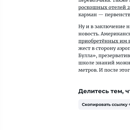
перевозчика. Также
роскошных отелей 2
карман — первенств
Ну и в заключение 
новость. Американ
приобретённых им 
жест в сторону аэр
Булла», презервати
школе знаний можно 
метров. И после это
Делитесь тем, ч
Скопировать ссылку