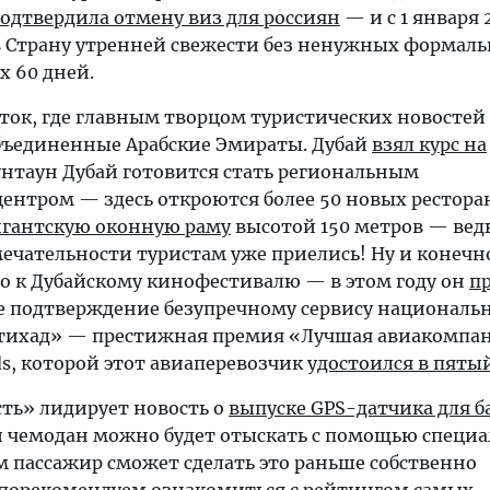
одтвердила отмену виз для россиян
— и с 1 января 
 Страну утренней свежести без ненужных формаль
х 60 дней.
сток, где главным творцом туристических новостей
бъединенные Арабские Эмираты. Дубай
взял курс на
унтаун Дубай готовится стать региональным
ентром — здесь откроются более 50 новых рестора
игантскую оконную раму
высотой 150 метров — вед
ечательности туристам уже приелись! Ну и конечно
 к Дубайскому кинофестивалю — в этом году он
п
е подтверждение безупречному сервису националь
Этихад» — престижная премия «Лучшая авиакомпа
rds, которой этот авиаперевозчик
удостоился в пятый
сть» лидирует новость о
выпуске GPS-датчика для б
 чемодан можно будет отыскать с помощью специа
 пассажир сможет сделать это раньше собственно