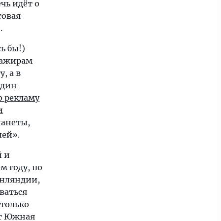
чь идёт о
товая
.
ь бы!)
сажирам
, а в
один
ю рекламу
и
ланеты,
шей».
й и
м году, по
инляндии,
ваться
 только
от Южная