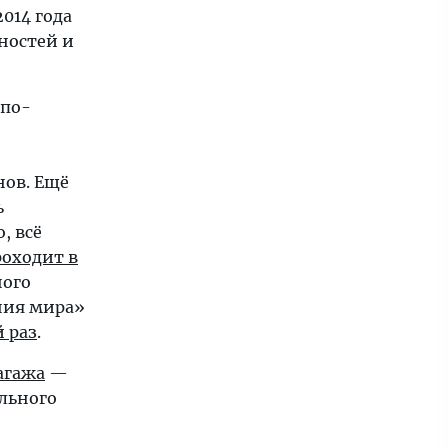
2014 года
ностей и
 по-
нов. Ещё
ь
, всё
роходит в
ного
ния мира»
 раз
.
агажа
—
льного