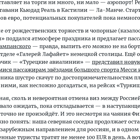
тавляет на торги ни много, ни мало — аэропорт! Ре
гавани Кьюдад Реаль в Кастилии — Ла-Манче. Стар
ов евро, потенциальных покупателей пока немного
не от рождественских торжеств и чопорные (казалос
» поддался атмосфере праздника и предлагает пас
шампанского
— правда, выпить его можно не на борту
тделе «Галерей Лафайет» немецкой столицы. Ещё 
зчик — «Турецкие авиалинии» —
представил нову
ися пассажирам звёздами большого спорта Месси 
орника шустро скачут по достопримечательностям п
 ними, как несложно догадаться, на рейсах «Турки
ая, сколь и невероятная отмена виз между Россие
овало ожидать, пока откладывается — в наступающе
 точно не произойдёт. И это несмотря на чаяния Ф
но понять: наша северная соседка продолжает оста
арубежным направлением для россиян, и в одном
нные туристы тратят не менее 100 EUR в день. А в