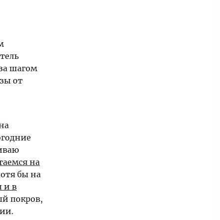
м
тель
 за шагом
зы от
на
огодние
ниваю
таемся на
отя бы на
 и в
ый покров,
ии.