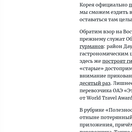
Корея официально
п
мы сможем ездить в
оставаться там целы
Обратим взор на Во
прежнему служат О
гурманов
: район Да
гастрономическим ц
здесь же
построят г
«старые» достоприм
внимание приковано
десятый раз
. Лишне
перевозчика ОАЭ «
от World Travel Awa
В рубрике «Полезно
отныне потерянный
приложения, причём