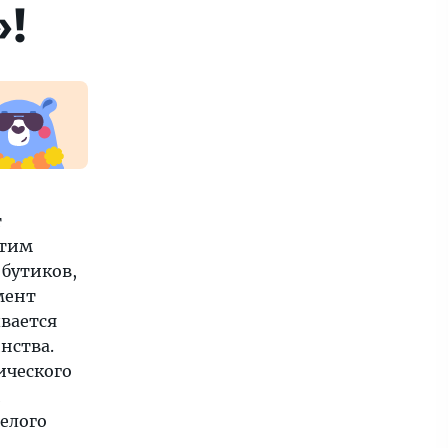
!
т
этим
бутиков,
мент
ывается
нства.
ического
и
елого