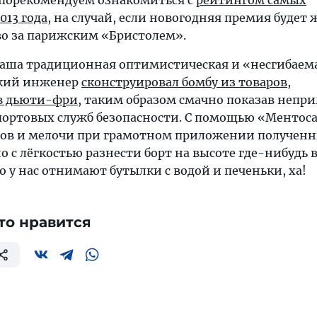
 порекомендуем ознакомиться с
рейтингом самых
013 года
, на случай, если новогодняя премия будет 
о за парижским «Бристолем».
наша традиционная оптимистическая и «несгибаем
ский инженер
сконструировал бомбу из товаров,
в дьюти-фри
, таким образом смачно показав неп
опортовых служб безопасности. С помощью «Ментоса
вов и мелочи при грамотном приложении полученн
с лёгкостью разнести борт на высоте где-нибудь в
го у нас отнимают бутылки с водой и печеньки, ха!
то нравится