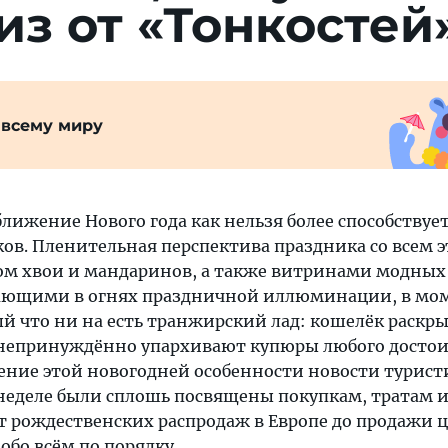
з от «Тонкостей»
 всему миру
лижение Нового года как нельзя более способствуе
ов. Пленительная перспектива праздника со всем 
м хвои и мандаринов, а также витринами модных 
кающими в огнях праздничной иллюминации, в мо
й что ни на есть транжирский лад: кошелёк раскр
о непринуждённо упархивают купюры любого достои
ение этой новогодней особенности новости турист
еделе были сплошь посвящены покупкам, тратам 
 рождественских распродаж в Европе до продажи ц
обо всём по порядку.