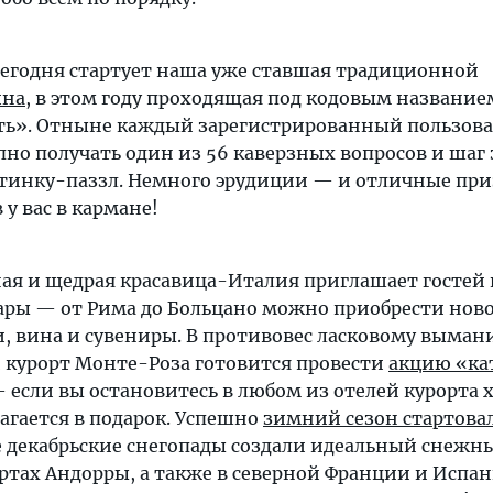
 Сегодня стартует наша уже ставшая традиционной
ина
, в этом году проходящая под кодовым название
ть». Отныне каждый зарегистрированный пользова
пно получать один из 56 каверзных вопросов и шаг
тинку-паззл. Немного эрудиции — и отличные при
у вас в кармане!
ая и щедрая красавица-Италия приглашает гостей 
ары — от Рима до Больцано можно приобрести нов
и, вина и сувениры. В противовес ласковому выма
курорт Монте-Роза готовится провести
акцию «ка
 если вы остановитесь в любом из отелей курорта х
лагается в подарок. Успешно
зимний сезон стартовал
е декабрьские снегопады создали идеальный снежн
ортах Андорры, а также в северной Франции и Испан