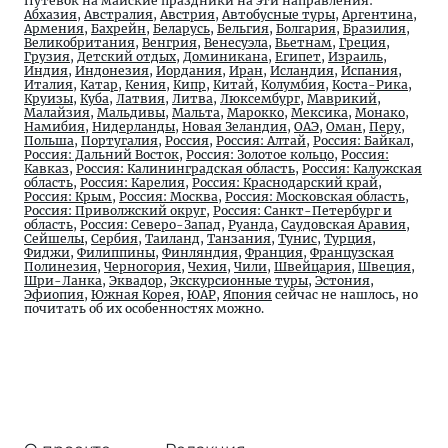
Путевок на майские праздники на эти направления:
Абхазия
,
Австралия
,
Австрия
,
Автобусные туры
,
Аргентина
,
Армения
,
Бахрейн
,
Беларусь
,
Бельгия
,
Болгария
,
Бразилия
,
Великобритания
,
Венгрия
,
Венесуэла
,
Вьетнам
,
Греция
,
Грузия
,
Детский отдых
,
Доминикана
,
Египет
,
Израиль
,
Индия
,
Индонезия
,
Иордания
,
Иран
,
Исландия
,
Испания
,
Италия
,
Катар
,
Кения
,
Кипр
,
Китай
,
Колумбия
,
Коста-Рика
,
Круизы
,
Куба
,
Латвия
,
Литва
,
Люксембург
,
Маврикий
,
Малайзия
,
Мальдивы
,
Мальта
,
Марокко
,
Мексика
,
Монако
,
Намибия
,
Нидерланды
,
Новая Зеландия
,
ОАЭ
,
Оман
,
Перу
,
Польша
,
Португалия
,
Россия
,
Россия: Алтай
,
Россия: Байкал
,
Россия: Дальний Восток
,
Россия: Золотое кольцо
,
Россия:
Кавказ
,
Россия: Калининградская область
,
Россия: Калужская
область
,
Россия: Карелия
,
Россия: Краснодарский край
,
Россия: Крым
,
Россия: Москва
,
Россия: Московская область
,
Россия: Приволжский округ
,
Россия: Санкт-Петербург и
область
,
Россия: Северо-Запад
,
Руанда
,
Саудовская Аравия
,
Сейшелы
,
Сербия
,
Таиланд
,
Танзания
,
Тунис
,
Турция
,
Фиджи
,
Филиппины
,
Финляндия
,
Франция
,
Французская
Полинезия
,
Черногория
,
Чехия
,
Чили
,
Швейцария
,
Швеция
,
Шри-Ланка
,
Эквадор
,
Экскурсионные туры
,
Эстония
,
Эфиопия
,
Южная Корея
,
ЮАР
,
Япония
сейчас не нашлось, но
почитать об их особенностях можно.