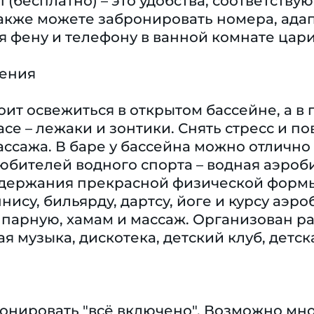
i (бесплатно) – это удобства, соответст
акже можете забронировать номера, адап
я фену и телефону в ванной комнате цар
чения
оит освежиться в открытом бассейне, а в
се – лежаки и зонтики. Снять стресс и 
ссажа. В баре у бассейна можно отлично 
юбителей водного спорта – водная аэроби
ддержания прекрасной физической формы
нису, бильярду, дартсу, йоге и курсу аэр
 парную, хамам и массаж. Организован 
я музыка, дискотека, детский клуб, детск
ронировать "всё включено". Возможно мно