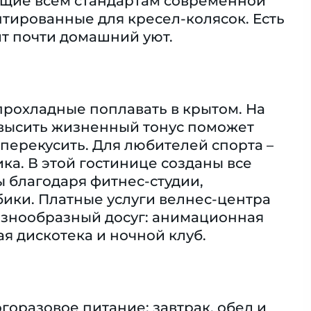
вующие всем стандартам современной
тированные для кресел-колясок. Eсть
ит почти домашний уют.
 прохладные поплавать в крытом. На
повысить жизненный тонус поможет
перекусить. Для любителей спорта –
ка. В этой гостинице созданы все
 благодаря фитнес-студии,
обики. Платные услуги велнес-центра
разнообразный досуг: анимационная
ая дискотека и ночной клуб.
горазовое питание: завтрак, обед и