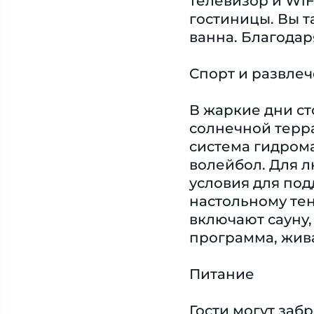
телевизор и WiF
гостиницы. Вы т
ванна. Благодар
Спорт и развле
В жаркие дни ст
солнечной терра
система гидрома
волейбол. Для л
условия для по
настольному тен
включают сауну,
программа, жива
Питание
Гости могут заб