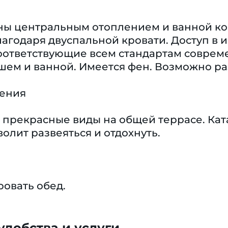
ы центральным отоплением и ванной ко
агодаря двуспальной кровати. Доступ в и
 соответствующие всем стандартам совре
шем и ванной. Имеется фен. Возможно р
чения
 прекрасные виды на общей террасе. Кат
олит развеяться и отдохнуть.
овать обед.
добства и услуги