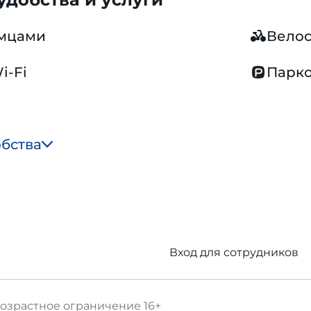
омцами
Вело
i-Fi
Парко
обства
Вход для сотрудников
озрастное ограничение
16+