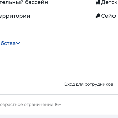
тельный бассейн
Детск
территории
Сейф
обства
Вход для сотрудников
озрастное ограничение
16+