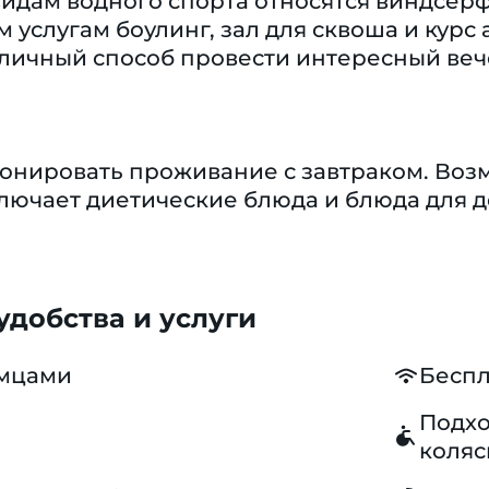
дам водного спорта относятся виндсёрфи
м услугам боулинг, зал для сквоша и кур
тличный способ провести интересный веч
ронировать проживание с завтраком. Воз
лючает диетические блюда и блюда для 
добства и услуги
омцами
Беспл
Подхо
коляс