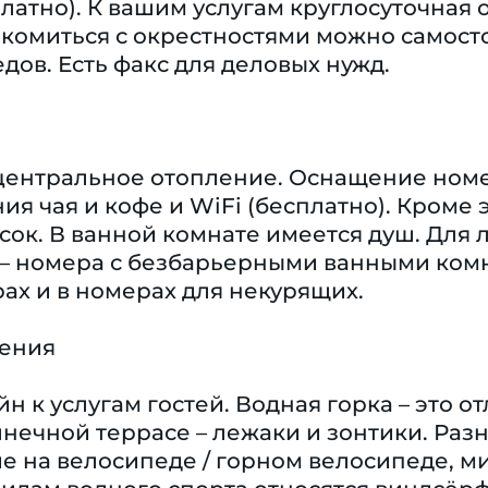
латно). К вашим услугам круглосуточная о
комиться с окрестностями можно самосто
дов. Есть факс для деловых нужд.
 центральное отопление. Оснащение номе
ия чая и кофе и WiFi (бесплатно). Кроме 
сок. В ванной комнате имеется душ. Для
– номера с безбарьерными ванными ком
ах и в номерах для некурящих.
чения
н к услугам гостей. Водная горка – это о
лнечной террасе – лежаки и зонтики. Ра
е на велосипеде / горном велосипеде, ми