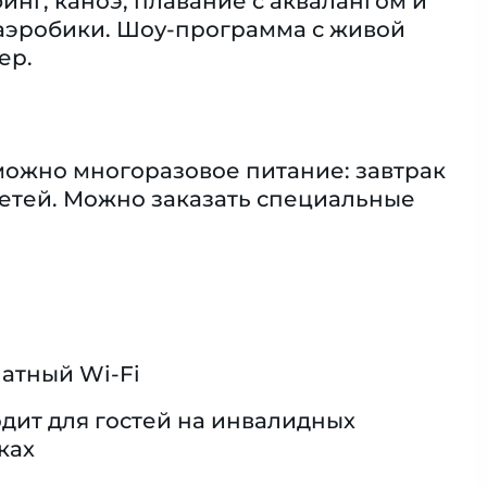
нг, каноэ, плавание с аквалангом и
с аэробики. Шоу-программа с живой
ер.
можно многоразовое питание: завтрак
детей. Можно заказать специальные
атный Wi-Fi
дит для гостей на инвалидных
ках