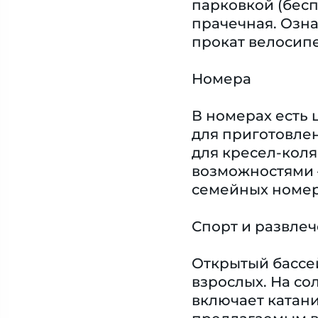
парковкой (бесп
прачечная. Озна
прокат велосипе
Номера
В номерах есть
для приготовлен
для кресел-коля
возможностями 
семейных номер
Спорт и развле
Открытый бассей
взрослых. На со
включает катани