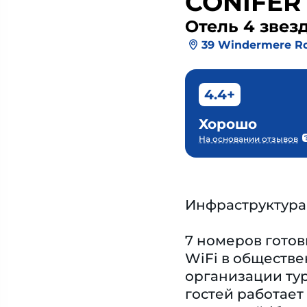
CONIFER
Отель 4 звез
39 Windermere R
4.4+
Хорошо
На основании отзывов
Инфраструктура
7 номеров готов
WiFi в обществе
организации тур
гостей работает