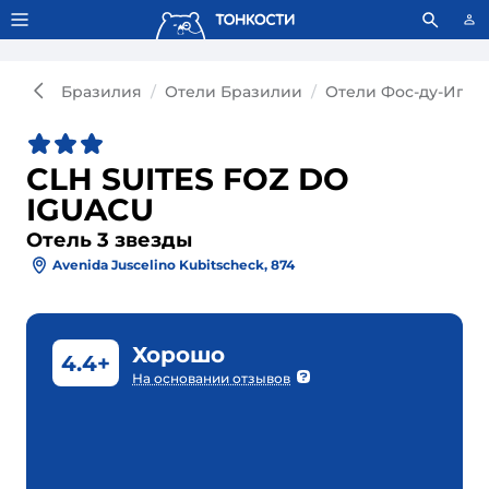
Тонкости используют сookie-файлы.
Что это значит?
Бразилия
Отели Бразилии
Отели Фос-ду-Игуа
CLH SUITES FOZ DO
IGUACU
Отель 3 звезды
Avenida Juscelino Kubitscheck, 874
Хорошо
4.4+
На основании отзывов