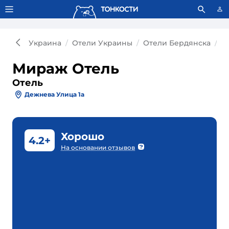
Тонкости используют сookie-файлы.
Что это значит?
Украина
Отели Украины
Отели Бердянска
О
Мираж Отель
Отель
Дежнева Улица 1а
Хорошо
4.2+
На основании отзывов