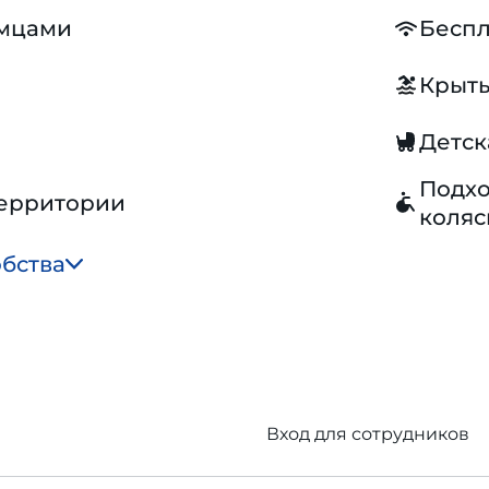
омцами
Беспл
Крыты
Детск
Подхо
территории
коляс
обства
Вход для сотрудников