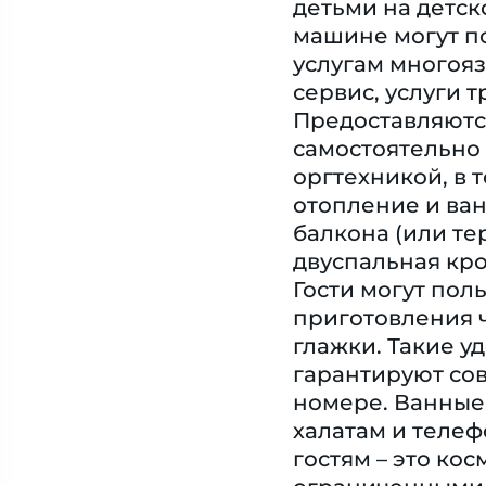
детьми на детск
машине могут по
услугам многояз
сервис, услуги 
Предоставляются
самостоятельно
оргтехникой, в 
отопление и ван
балкона (или те
двуспальная кро
Гости могут пол
приготовления ч
глажки. Такие уд
гарантируют со
номере. Ванные
халатам и телеф
гостям – это ко