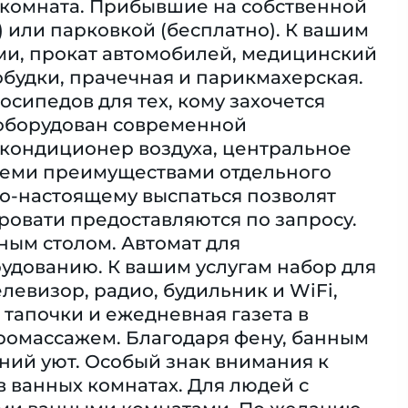
я комната. Прибывшие на собственной
 или парковкой (бесплатно). К вашим
ьми, прокат автомобилей, медицинский
побудки, прачечная и парикмахерская.
осипедов для тех, кому захочется
 оборудован современной
ь кондиционер воздуха, центральное
всеми преимуществами отдельного
По-настоящему выспаться позволят
ровати предоставляются по запросу.
ным столом. Автомат для
рудованию. К вашим услугам набор для
елевизор, радио, будильник и WiFi,
тапочки и ежедневная газета в
ромассажем. Благодаря фену, банным
ний уют. Особый знак внимания к
в ванных комнатах. Для людей с