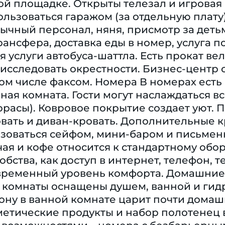
ой площадке. Открыты телезал и игрова
льзоваться гаражом (за отдельную плату)
ычный персонал, няня, присмотр за дет
трансфера, доставка еды в номер, услуга 
 услуги автобуса-шаттла. Есть прокат вел
 исследовать окрестности. Бизнес-центр
том числе факсом. Номера В номерах ест
ная комната. Гости могут наслаждаться 
ррасы). Ковровое покрытие создает уют. 
вать и диван-кровать. Дополнительные к
ьзоваться сейфом, мини-баром и письмен
ая и кофе относится к стандартному обо
обства, как доступ в интернет, телефон, т
временный уровень комфорта. Домашние 
 комнаты оснащены душем, ванной и гид
ону в ванной комнате царит почти домаш
сметические продукты и набор полотенец 