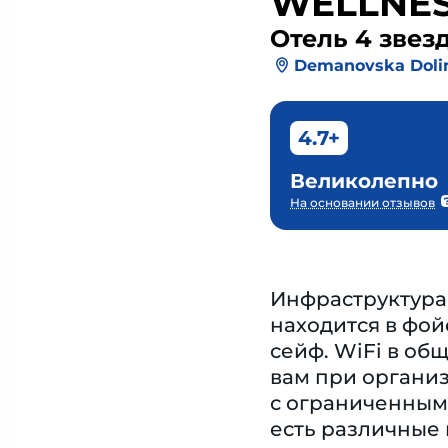
WELLNE
Отель 4 звез
Demanovska Doli
4.7+
Великолепно
На основании отзывов
Инфраструктура 
находится в фой
сейф. WiFi в об
вам при организ
с ограниченными
есть различные 