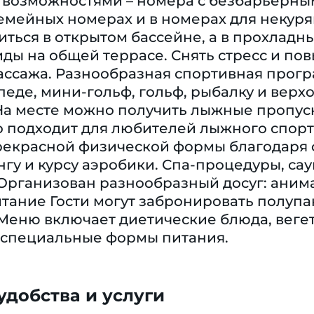
возможностями – номера с безбарьерны
емейных номерах и в номерах для некуря
иться в открытом бассейне, а в прохладн
ды на общей террасе. Снять стресс и п
ассажа. Разнообразная спортивная прогр
педе, мини-гольф, гольф, рыбалку и верх
. На месте можно получить лыжные пропу
 подходит для любителей лыжного спорта
екрасной физической формы благодаря ф
нгу и курсу аэробики. Спа-процедуры, сау
 Организован разнообразный досуг: аним
итание Гости могут забронировать полуп
 Меню включает диетические блюда, веге
 специальные формы питания.
добства и услуги