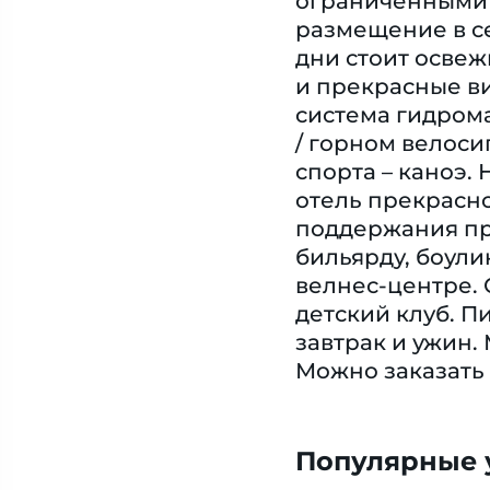
ограниченными 
размещение в с
дни стоит освеж
и прекрасные ви
система гидром
/ горном велоси
спорта – каноэ
отель прекрасно
поддержания пр
бильярду, боули
велнес-центре.
детский клуб. П
завтрак и ужин.
Можно заказать
Популярные у