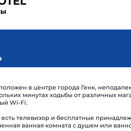
OTEL
ды
положен в центре города Генк, неподал
кольких минутах ходьбы от различных мага
ый Wi-Fi.
 есть телевизор и бесплатные принадлежн
венная ванная комната с душем или ванно