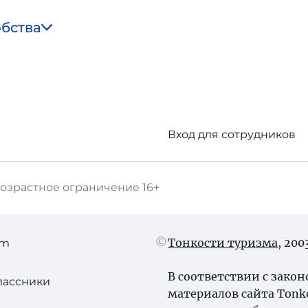
обства
Вход для сотрудников
озрастное ограничение
16+
Тонкости туризма
, 20
am
В соответствии с зако
лассники
материалов сайта Tonk