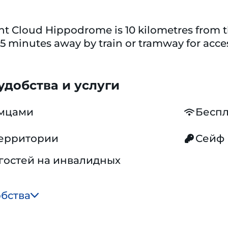
nt Cloud Hippodrome is 10 kilometres from 
 15 minutes away by train or tramway for acces
добства и услуги
омцами
Беспл
территории
Сейф
гостей на инвалидных
обства