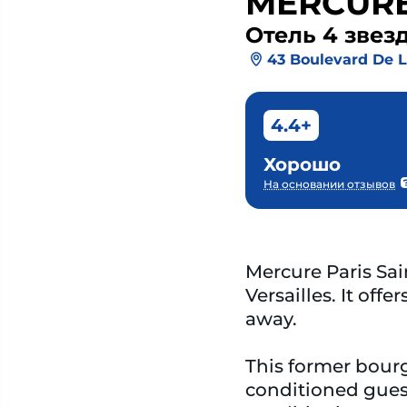
MERCURE
Отель 4 звез
43 Boulevard De 
4.4+
Хорошо
На основании отзывов
Mercure Paris Sai
Versailles. It off
away.
This former bour
conditioned gues