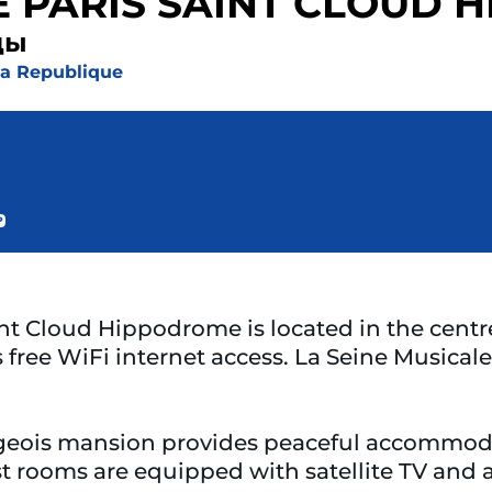
 PARIS SAINT CLOUD 
ды
La Republique
nt Cloud Hippodrome is located in the centr
ers free WiFi internet access. La Seine Music
geois mansion provides peaceful accommodati
t rooms are equipped with satellite TV and