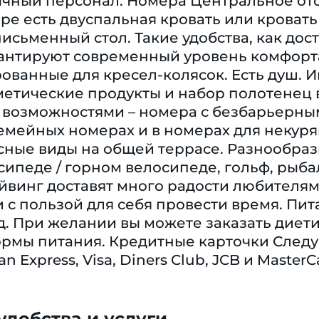
ычный персонал. Номера Центральное ото
ре есть двуспальная кровать или кровать 
сьменный стол. Такие удобства, как дост
арантируют современный уровень комфорт
ованные для кресел-колясок. Eсть душ. 
сметические продукты и набор полотенец 
возможностями – номера с безбарьерны
емейных номерах и в номерах для некуря
асные виды на общей террасе. Разнообра
сипеде / горном велосипеде, гольф, рыбал
йвинг доставят много радости любителям
 с пользой для себя провести время. Пи
д. При желании вы можете заказать диет
рмы питания. Кредитные карточки След
n Express, Visa, Diners Club, JCB и MasterC
добства и услуги