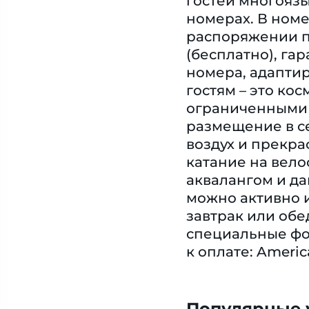
гостей многояз
номерах. В номе
распоряжении пи
(бесплатно), г
номера, адаптир
гостям – это ко
ограниченными 
размещение в с
воздух и прекр
катание на вело
аквалангом и да
можно активно и
завтрак или обе
специальные фо
к оплате: America
Популярные у