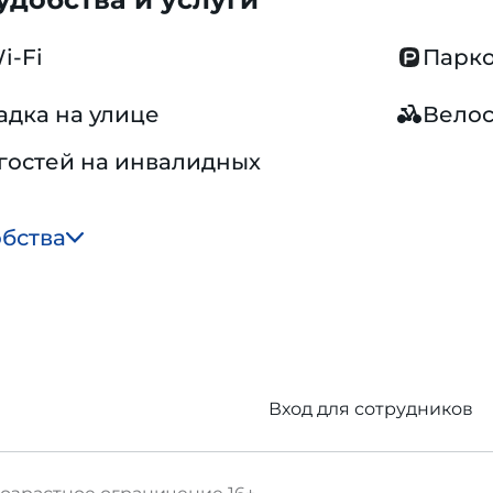
i-Fi
Парко
адка на улице
Вело
гостей на инвалидных
обства
Вход для сотрудников