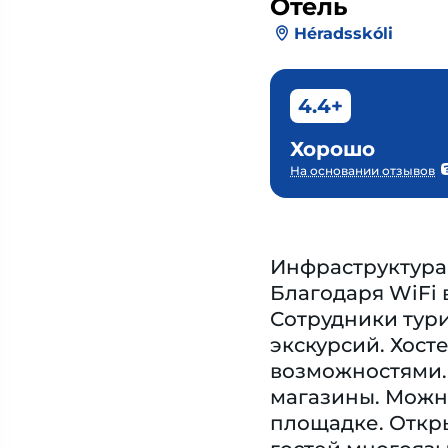
Отель
Héradsskóli
4.4+
Хорошо
На основании отзывов
Инфраструктура 
Благодаря WiFi 
Сотрудники тури
экскурсий. Хост
возможностями. 
магазины. Можно
площадке. Откры