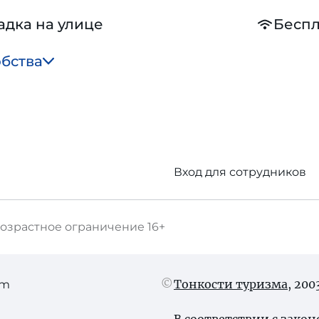
адка на улице
Беспл
обства
Вход для сотрудников
озрастное ограничение
16+
Тонкости туризма
, 20
am