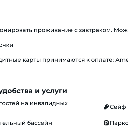
ронировать проживание с завтраком. Мож
очки
тные карты принимаются к оплате: America
добства и услуги
гостей на инвалидных
Сейф
тельный бассейн
Парко