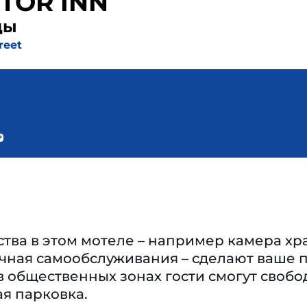
TOR INN
ды
reet
тва в этом мотеле – например камера хра
ечная самообслуживания – сделают ваше
в общественных зонах гости смогут своб
ая парковка.