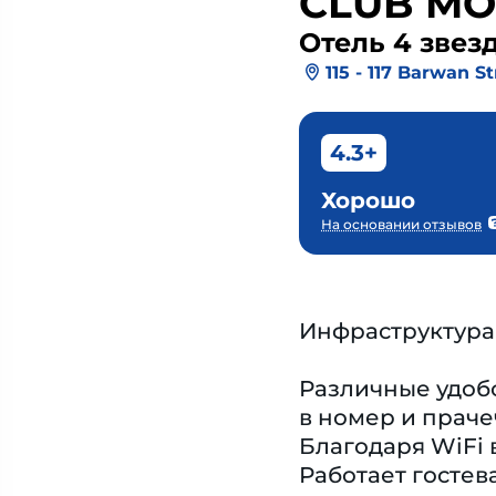
CLUB MO
Отель 4 звез
115 - 117 Barwan St
4.3+
Хорошо
На основании отзывов
Инфраструктура
Различные удобс
в номер и прач
Благодаря WiFi 
Работает гостев