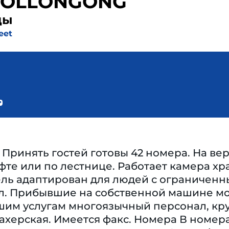
WOLLONGONG
ды
eet
Принять гостей готовы 42 номера. На ве
фте или по лестнице. Работает камера хр
ель адаптирован для людей с ограничен
ал. Прибывшие на собственной машине мо
шим услугам многоязычный персонал, кру
херская. Имеется факс. Номера В номера