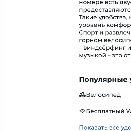
номере есть дву
предоставляются
Такие удобства,
уровень комфор
Спорт и развлеч
горном велосипе
– виндсёрфинг и
музыкой – это о
Популярные у
Велосипед
Бесплатный W
Показать все уд