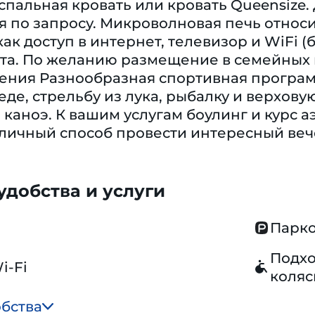
спальная кровать или кровать Queensize
 по запросу. Микроволновая печь относи
 как доступ в интернет, телевизор и WiFi
та. По желанию размещение в семейных н
ения Разнообразная спортивная програм
де, стрельбу из лука, рыбалку и верхову
 каноэ. К вашим услугам боулинг и курс
тличный способ провести интересный веч
добства и услуги
Парко
Подхо
i-Fi
коляс
обства