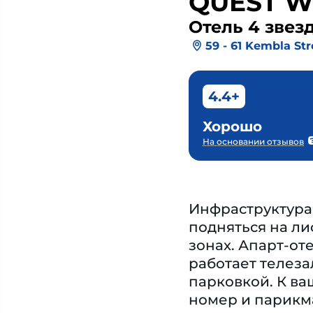
QUEST 
Отель 4 звез
59 - 61 Kembla Str
4.4+
Хорошо
На основании отзывов
Инфраструктура 
подняться на ли
зонах. Апарт-от
работает телез
парковкой. К ва
номер и парикма