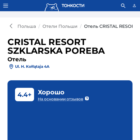
Тонкости используют сookie-файлы.
Что это значит?
Польша
Отели Польши
Отель CRISTAL RESORT
CRISTAL RESORT
SZKLARSKA POREBA
Отель
Ul. H. Kołłątaja 4A
Хорошо
4.4+
На основании отзывов