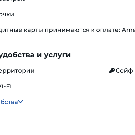
очки
тные карты принимаются к оплате: Americ
добства и услуги
территории
Сейф
i-Fi
обства