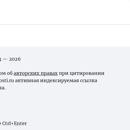
03 — 2026
ном об
авторских правах
при цитировании
osti.ru активная индексируемая ссылка
на.
Ctrl+Enter