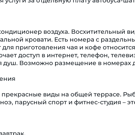
 услуги за отдельную плату автобуса-шат
кондиционер воздуха. Восхитительный ви
альной кровати. Есть номера с раздель
 для приготовления чая и кофе относитс
ает доступ в интернет, телефон, телевиз
я душ. Возможно размещение в номерах 
чения
 прекрасные виды на общей террасе. Рыба
ноэ, парусный спорт и фитнес-студия – эт
завтрак.