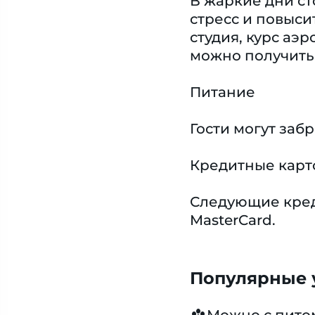
В жаркие дни ст
стресс и повыс
студия, курс аэ
можно получить
Питание
Гости могут заб
Кредитные карт
Следующие креди
MasterCard.
Популярные у