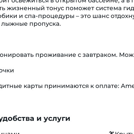
оит освежиться в открытом бассейне, а в
ить жизненный тонус поможет система ги
робики и спа-процедуры – это шанс отдохн
 лыжные пропуска.
ронировать проживание с завтраком. Мож
очки
тные карты принимаются к оплате: America
добства и услуги