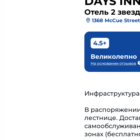
DAYS IN
Отель 2 звез
1368 McCue Street
4.5+
Великолепно
На основании отзывов
Инфраструктура
В распоряжении 
лестнице. Доста
самообслуживани
зонах (бесплатн