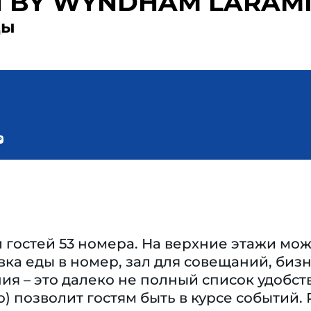
N BY WYNDHAM LARAM
ды
гостей 53 номера. На верхние этажи мож
вка еды в номер, зал для совещаний, биз
я – это далеко не полный список удобств
о) позволит гостям быть в курсе событий. 