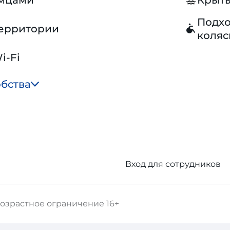
омцами
Крыты
Подхо
территории
коляс
i-Fi
обства
Вход для сотрудников
озрастное ограничение
16+