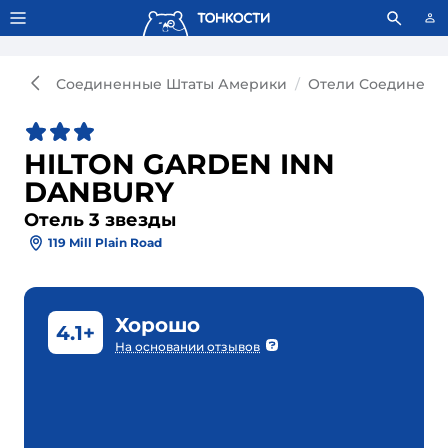
Тонкости используют сookie-файлы.
Что это значит?
Соединенные Штаты Америки
Отели Соединенн
HILTON GARDEN INN
DANBURY
Отель 3 звезды
119 Mill Plain Road
Хорошо
4.1+
На основании отзывов