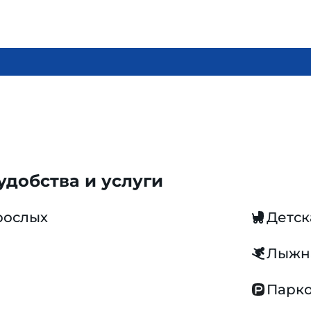
добства и услуги
рослых
Детск
Лыжн
Парко