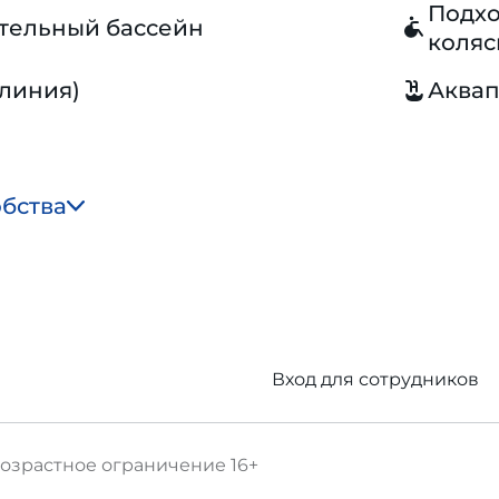
Подхо
тельный бассейн
коляс
 линия)
Аква
обства
Вход для сотрудников
озрастное ограничение
16+