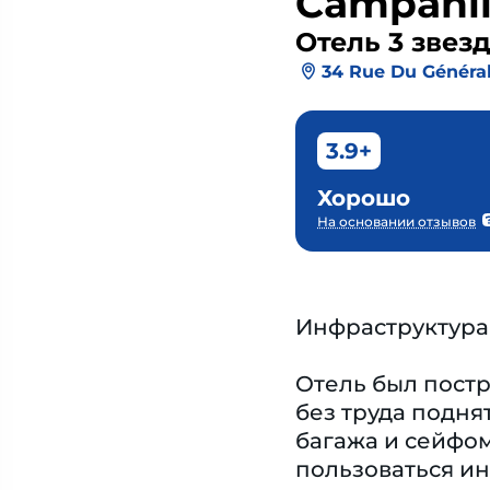
Campanile
Отель 3 звез
34 Rue Du Général
3.9+
Хорошо
На основании отзывов
Инфраструктура
Отель был постр
без труда подня
багажа и сейфом
пользоваться ин