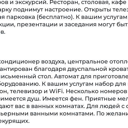
ов и экскурсий. Ресторан, столовая, кафе
рку поднимут настроение. Открыты телез
ая парковка (бесплатно). К вашим услуга
кции, презентации и заседания могут быт
в.
кондиционер воздуха, центральное отопл
антирован благодаря двуспальной кроват
сьменный стол. Автомат для приготовлен
орудованию. К вашим услугам набор для 
он, телевизор и WiFi. Несколько номеров
 имеется душ. Имеется фен. Приятные ме
дают вас в ванных комнатах. Для людей 
рьерными ванными комнатами. По желан
екурящих.