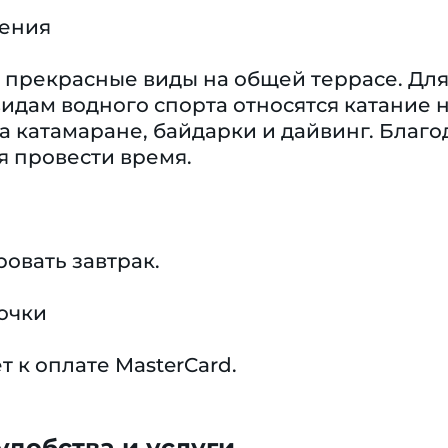
чения
 прекрасные виды на общей террасе. Для 
дам водного спорта относятся катание н
на катамаране, байдарки и дайвинг. Благ
я провести время.
овать завтрак.
очки
 к оплате MasterCard.
добства и услуги