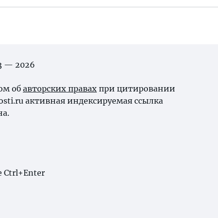
03 — 2026
ном об
авторских правах
при цитировании
osti.ru активная индексируемая ссылка
на.
Ctrl+Enter