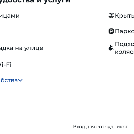
омцами
Крыты
Парко
Подхо
адка на улице
коляс
i-Fi
обства
Вход для сотрудников