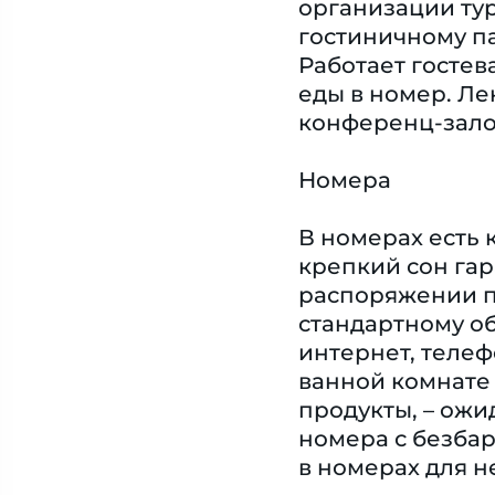
организации тур
гостиничному па
Работает гостев
еды в номер. Ле
конференц-зало
Номера
В номерах есть 
крепкий сон гар
распоряжении пи
стандартному об
интернет, телеф
ванной комнате
продукты, – ожи
номера с безба
в номерах для н