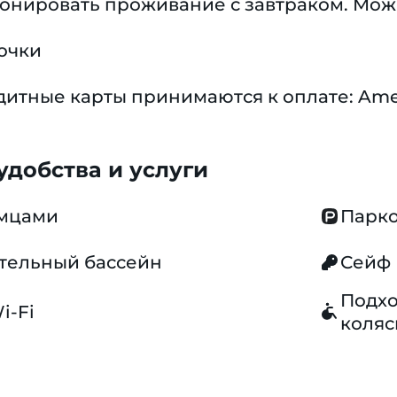
ронировать проживание с завтраком. Мож
очки
тные карты принимаются к оплате: Americ
добства и услуги
омцами
Парко
тельный бассейн
Сейф
Подхо
i-Fi
коляс