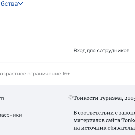
обства
Вход для сотрудников
озрастное ограничение
16+
Тонкости туризма
, 20
am
В соответствии с зако
лассники
материалов сайта Tonk
на источник обязатель