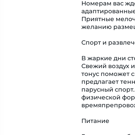
Номерам вас жде
адаптированные
Приятные мелочи
желанию размещ
Спорт и развле
В жаркие дни ст
Свежий воздух и
тонус поможет с
предлагает тенн
парусный спорт.
физической форм
времяпрепровож
Питание