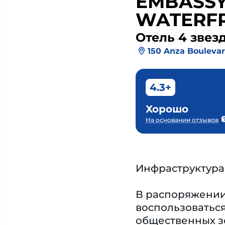
EMBASSY
WATERF
Отель 4 звез
150 Anza Bouleva
4.3+
Хорошо
На основании отзывов
Инфраструктура
В распоряжении
воспользоваться
общественных з