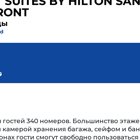
 SUITES BY HILTON SA
RONT
ды
rd
 гостей 340 номеров. Большинство этаж
 камерой хранения багажа, сейфом и бан
онах гости смогут свободно пользоватьс