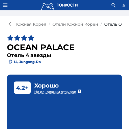
Тонкости используют сookie-файлы.
Что это значит?
Южная Корея
Отели Южной Кореи
Отель OCEA
OCEAN PALACE
Отель 4 звезды
14, Jungang-Ro
Хорошо
4.2+
На основании отзывов