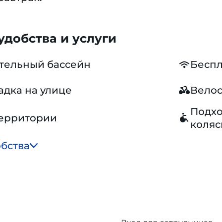
добства и услуги
тельный бассейн
Беспл
адка на улице
Вело
Подхо
территории
коляс
обства