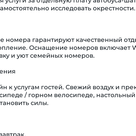
 услуги за отдельную плату автобуса-шатт
самостоятельно исследовать окрестности.
 номера гарантируют качественный отдых
пление. Оснащение номеров включает Wi
вку и уют семейных номеров.
чения
н к услугам гостей. Свежий воздух и пр
сипеде / горном велосипеде, настольный 
становить силы.
завтрак.