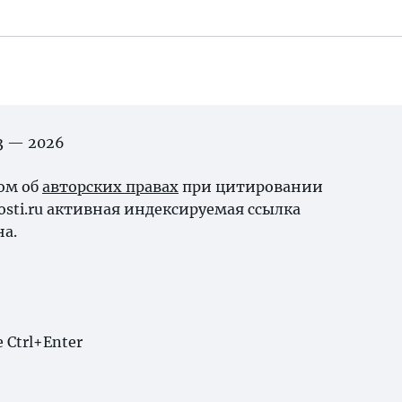
03 — 2026
ном об
авторских правах
при цитировании
osti.ru активная индексируемая ссылка
на.
Ctrl+Enter