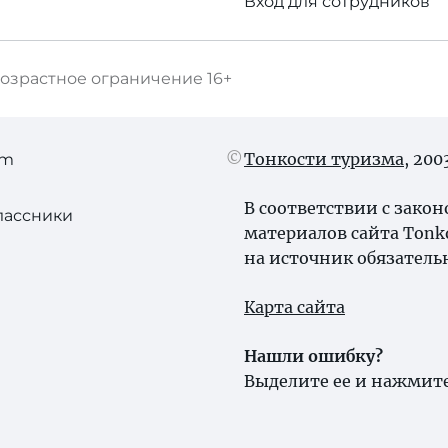
Вход для сотрудников
озрастное ограничение
16+
Тонкости туризма
, 20
am
В соответствии с зако
лассники
материалов сайта Tonk
на источник обязатель
Карта сайта
Нашли ошибку?
Выделите ее и нажмите 