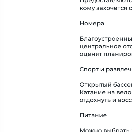
Предоставляются
кому захочется 
Номера
Благоустроенные
центральное ото
оценят планиро
Спорт и развле
Открытый бассей
Катание на вело
отдохнуть и вос
Питание
Можно выбрать 