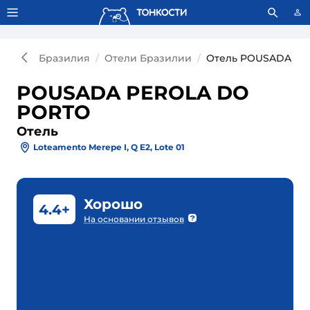
Тонкости используют сookie-файлы.
Что это значит?
Бразилия
Отели Бразилии
Отель POUSADA PE
POUSADA PEROLA DO
PORTO
Отель
Loteamento Merepe I, Q E2, Lote 01
Хорошо
4.4+
На основании отзывов