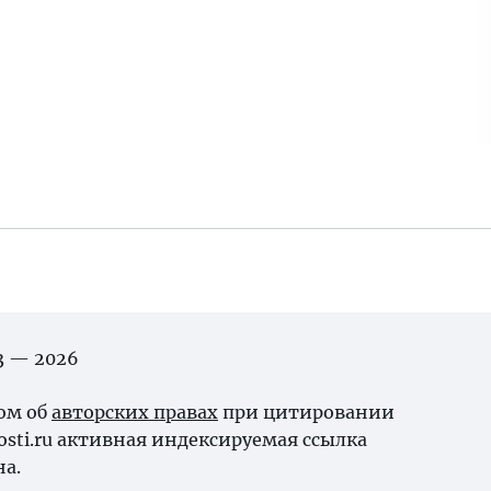
03 — 2026
ном об
авторских правах
при цитировании
osti.ru активная индексируемая ссылка
на.