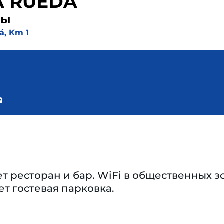
A RUEDA
ды
á, Km 1
т ресторан и бар. WiFi в общественных зо
ет гостевая парковка.