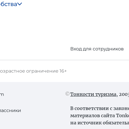
обства
Вход для сотрудников
озрастное ограничение
16+
Тонкости туризма
, 20
am
В соответствии с зако
лассники
материалов сайта Tonk
на источник обязатель