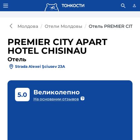
Тонкости используют сookie-файлы.
Что это значит?
Молдова
Отели Молдовы
Отель PREMIER CITY 
PREMIER CITY APART
HOTEL CHISINAU
Отель
Strada Alexei Şciusev 23A
Великолепно
5.0
На основании отзывов