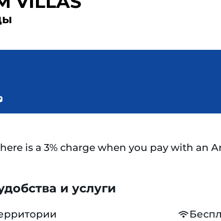
M VILLAS
ды
there is a 3% charge when you pay with an 
добства и услуги
территории
Беспл