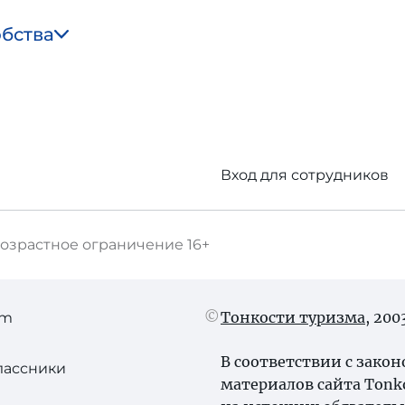
обства
Вход для сотрудников
озрастное ограничение
16+
Тонкости туризма
, 20
am
В соответствии с зако
лассники
материалов сайта Tonk