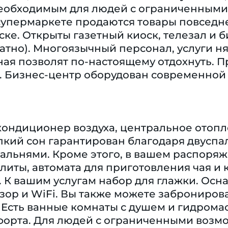
еобходимым для людей с ограниченными 
супермаркете продаются товары повседн
ке. Открыты газетный киоск, телезал и б
атно). Многоязычный персонал, услуги ня
ая позволят по-настоящему отдохнуть. П
. Бизнес-центр оборудован современной 
кондиционер воздуха, центральное отопле
кий сон гарантирован благодаря двуспал
альнями. Кроме этого, в вашем распоря
литы, автомата для приготовления чая 
. К вашим услугам набор для глажки. Осн
зор и WiFi. Вы также можете заброниров
. Есть ванные комнаты с душем и гидром
орта. Для людей с ограниченными возм