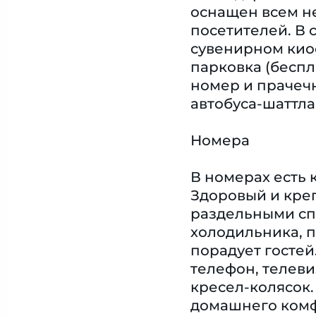
оснащен всем н
посетителей. В 
сувенирном киос
парковка (беспл
номер и прачечн
автобуса-шаттла
Номера
В номерах есть 
Здоровый и креп
раздельными сп
холодильника, п
порадует гостей
телефон, телеви
кресел-колясок
домашнего комф