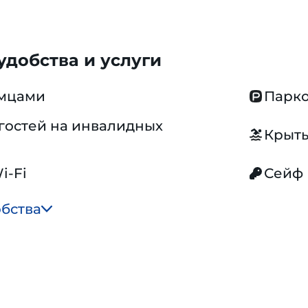
добства и услуги
омцами
Парко
гостей на инвалидных
Крыты
i-Fi
Сейф
обства