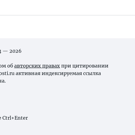
03 — 2026
ном об
авторских правах
при цитировании
osti.ru активная индексируемая ссылка
на.
Ctrl+Enter