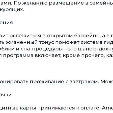
ами. По желанию размещение в семейных
 курящих.
чения
оит освежиться в открытом бассейне, а в
ть жизненный тонус поможет система гид
робики и спа-процедуры – это шанс отдохн
 программа включает, кроме прочего, ка
ронировать проживание с завтраком. Мож
очки
тные карты принимаются к оплате: America