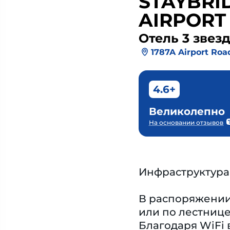
STAYBRI
AIRPORT
Отель 3 звез
1787A Airport Roa
4.6+
Великолепно
На основании отзывов
Инфраструктура
В распоряжении 
или по лестнице
Благодаря WiFi 