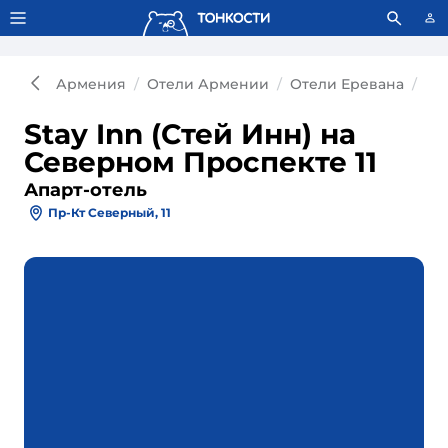
Тонкости используют сookie-файлы.
Что это значит?
Армения
Отели Армении
Отели Еревана
Ап
Stay Inn (Стей Инн) на
Северном Проспекте 11
Апарт-отель
Пр-Кт Северный, 11