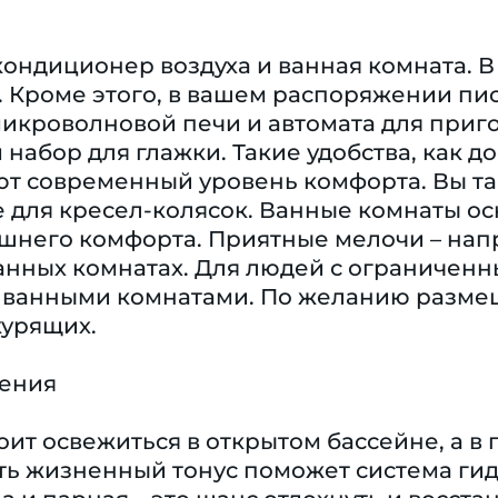
кондиционер воздуха и ванная комната. В
e. Кроме этого, в вашем распоряжении п
икроволновой печи и автомата для приго
 набор для глажки. Такие удобства, как до
уют современный уровень комфорта. Вы т
 для кресел-колясок. Ванные комнаты о
него комфорта. Приятные мелочи – напр
ванных комнатах. Для людей с ограничен
ванными комнатами. По желанию размещ
курящих.
чения
оит освежиться в открытом бассейне, а в
ть жизненный тонус поможет система гид