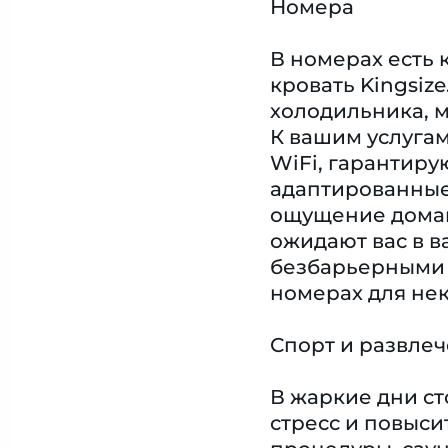
Номера
В номерах есть 
кровать Kingsiz
холодильника, м
К вашим услугам
WiFi, гарантир
адаптированные
ощущение домаш
ожидают вас в 
безбарьерными 
номерах для не
Спорт и развле
В жаркие дни ст
стресс и повыси