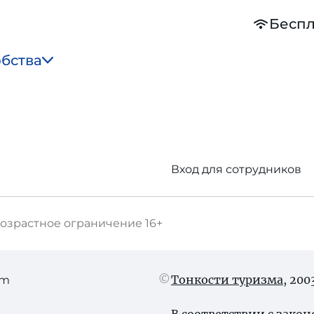
Беспл
обства
Вход для сотрудников
озрастное ограничение
16+
Тонкости туризма
, 20
am