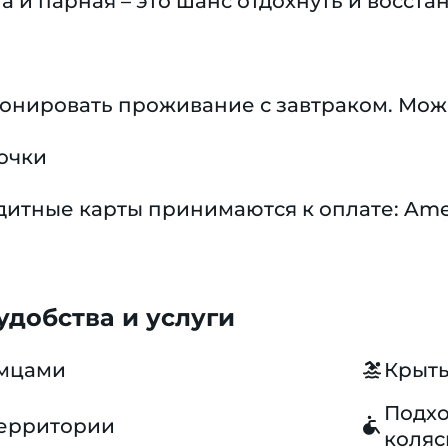
а и парная – это шанс отдохнуть и восста
ронировать проживание с завтраком. Мож
очки
тные карты принимаются к оплате: America
добства и услуги
омцами
Крыты
Подхо
территории
коляс