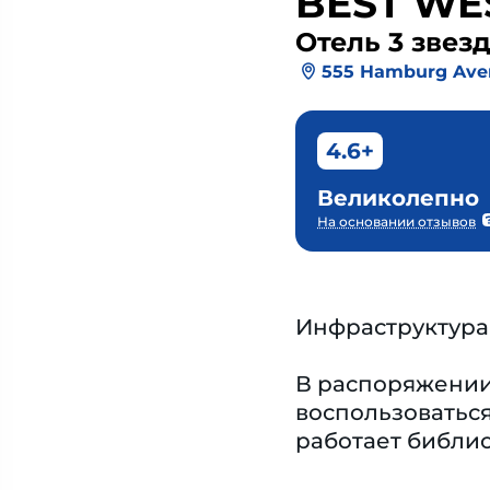
BEST WE
Отель 3 звез
555 Hamburg Ave
4.6+
Великолепно
На основании отзывов
Инфраструктура
В распоряжении 
воспользоваться
работает библио