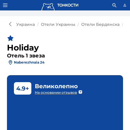
Тонкости используют сookie-файлы.
Что это значит?
Украина
Отели Украины
Отели Бердянска
От
Holiday
Отель 1 звеза
Naberezhnaia 24
Великолепно
4.9+
На основании отзывов