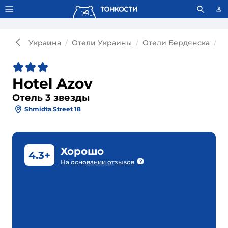
Тонкости используют сookie-файлы.
Что это значит?
Украина
Отели Украины
Отели Бердянска
О
Hotel Azov
Отель 3 звезды
Shmidta Street 18
Хорошо
4.3+
На основании отзывов