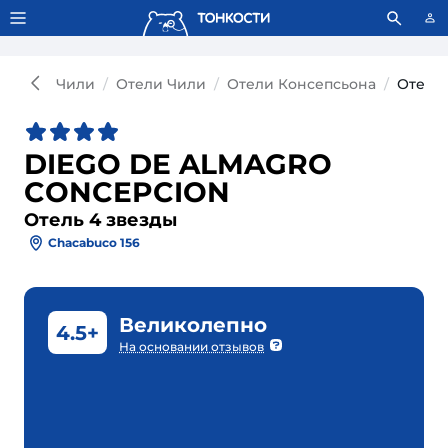
Тонкости используют сookie-файлы.
Что это значит?
Чили
Отели Чили
Отели Консепсьона
Отель
DIEGO DE ALMAGRO
CONCEPCION
Отель 4 звезды
Chacabuco 156
Великолепно
4.5+
На основании отзывов