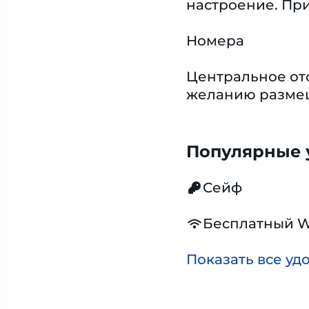
настроение. Пр
Номера
Центральное ото
желанию размещ
Популярные у
Сейф
Бесплатный W
Показать все уд