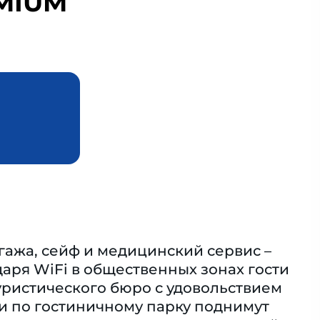
MIUM
гажа, сейф и медицинский сервис –
даря WiFi в общественных зонах гости
уристического бюро с удовольствием
ки по гостиничному парку поднимут