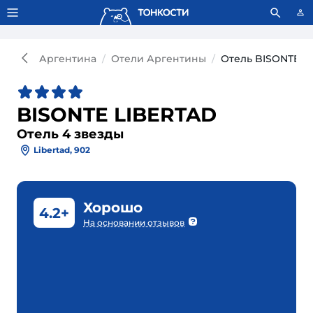
Тонкости используют сookie-файлы.
Что это значит?
Аргентина
Отели Аргентины
Отель BISONTE L
BISONTE LIBERTAD
Отель 4 звезды
Libertad, 902
Хорошо
4.2+
На основании отзывов