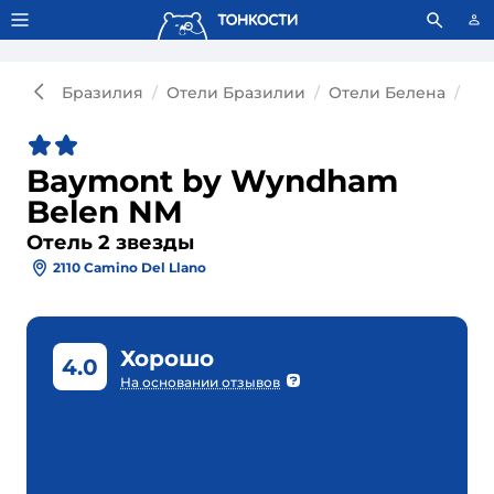
Тонкости используют сookie-файлы.
Что это значит?
Бразилия
Отели Бразилии
Отели Белена
От
Baymont by Wyndham
Belen NM
Отель 2 звезды
2110 Camino Del Llano
Хорошо
4.0
На основании отзывов