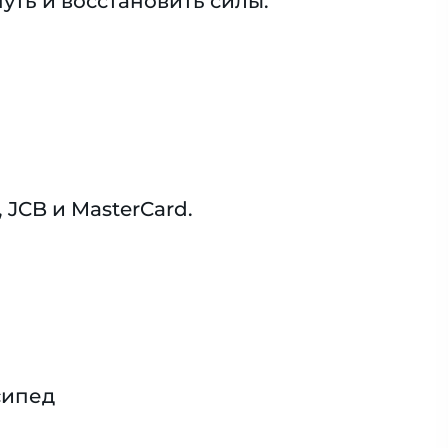
уть и восстановить силы.
JCB и MasterCard.
сипед