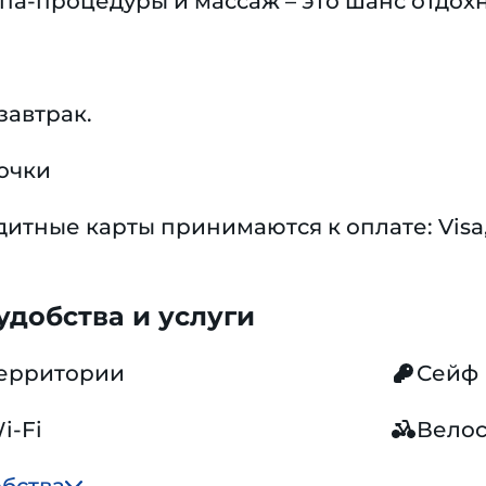
спа-процедуры и массаж – это шанс отдохн
завтрак.
очки
тные карты принимаются к оплате: Visa, 
добства и услуги
территории
Сейф
i-Fi
Вело