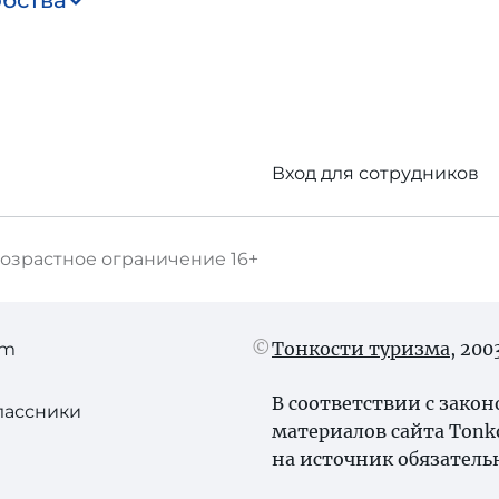
обства
Вход для сотрудников
озрастное ограничение
16+
Тонкости туризма
, 20
am
В соответствии с зако
лассники
материалов сайта Tonk
на источник обязатель