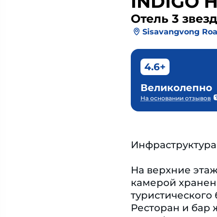
INDIGO 
Отель 3 звез
Sisavangvong Ro
4.6+
Великолепно
На основании отзывов
Инфраструктура
На верхние этаж
камерой хранени
туристического 
Ресторан и бар 