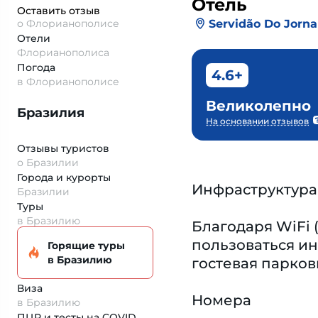
Отель
Оставить отзыв
Servidão Do Jorna
о Флорианополисе
Отели
Флорианополиса
Погода
4.6+
в Флорианополисе
Великолепно
Бразилия
На основании отзывов
Отзывы туристов
о Бразилии
Города и курорты
Инфраструктура
Бразилии
Туры
в Бразилию
Благодаря WiFi 
пользоваться ин
Горящие туры
в Бразилию
гостевая парков
Виза
Номера
в Бразилию
ПЦР и тесты на COVID