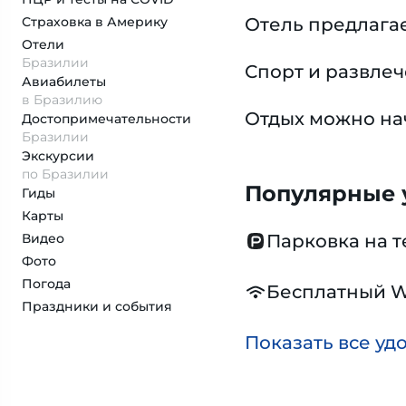
Страховка
в Америку
Отель предлага
Отели
Бразилии
Спорт и развле
Авиабилеты
в Бразилию
Отдых можно нач
Достопримеча­тельности
Бразилии
Экскурсии
по Бразилии
Популярные у
Гиды
Карты
Видео
Парковка на 
Фото
Погода
Бесплатный W
Праздники и события
Показать все уд