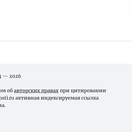
03 — 2026
ном об
авторских правах
при цитировании
osti.ru активная индексируемая ссылка
на.