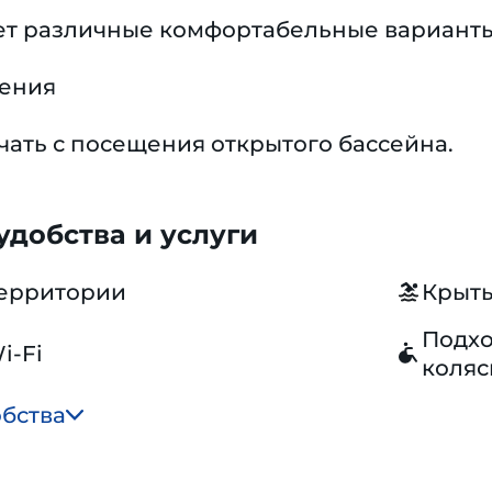
ет различные комфортабельные вариант
чения
ать с посещения открытого бассейна.
добства и услуги
территории
Крыты
Подхо
i-Fi
коляс
обства