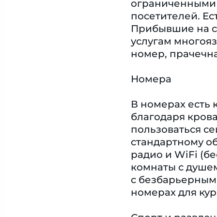
ограниченными в
посетителей. Ес
Прибывшие на с
услугам многояз
номер, прачечна
Номера
В номерах есть 
благодаря крова
пользоваться с
стандартному об
радио и WiFi (б
комнаты с душе
с безбарьерным
номерах для ку