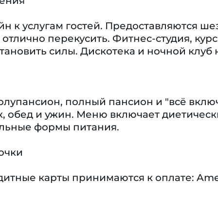
чения
н к услугам гостей. Предоставляются ше
отлично перекусить. Фитнес-студия, курс
тановить силы. Дискотека и ночной клуб н
олупансион, полный пансион и "всё вклю
к, обед и ужин. Меню включает диетичес
альные формы питания.
очки
тные карты принимаются к оплате: America