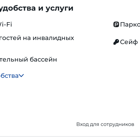
добства и услуги
i-Fi
Парко
гостей на инвалидных
Сейф
тельный бассейн
обства
Вход для сотрудников