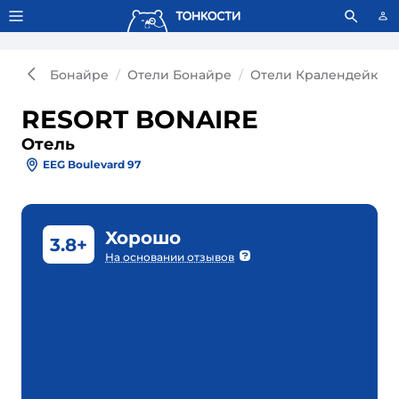
Тонкости используют сookie-файлы.
Что это значит?
Бонайре
Отели Бонайре
Отели Кралендейка
RESORT BONAIRE
Отель
EEG Boulevard 97
Хорошо
3.8+
На основании отзывов