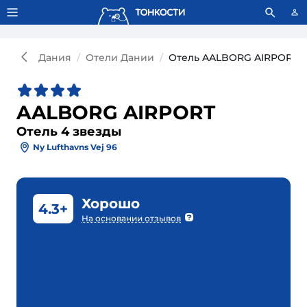
Тонкости используют сookie-файлы.
Что это значит?
Дания
Отели Дании
Отель AALBORG AIRPORT 4
AALBORG AIRPORT
Отель 4 звезды
Ny Lufthavns Vej 96
Хорошо
4.3+
На основании отзывов