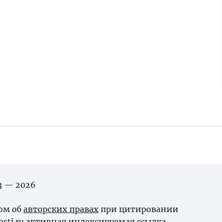
03 — 2026
ном об
авторских правах
при цитировании
osti.ru активная индексируемая ссылка