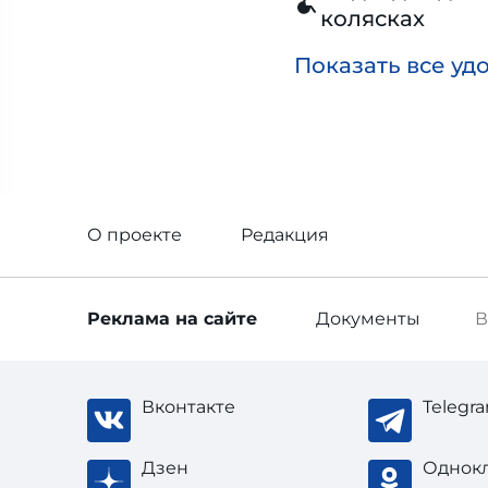
колясках
Показать все уд
О проекте
Редакция
Реклама
на сайте
Документы
В
Вконтакте
Telegr
Дзен
Однок