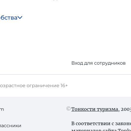
обства
Вход для сотрудников
озрастное ограничение
16+
Тонкости туризма
, 20
am
В соответствии с зако
лассники
материалов сайта Tonk