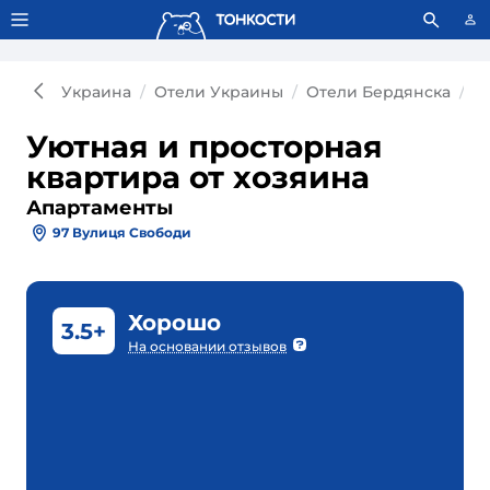
Тонкости используют сookie-файлы.
Что это значит?
Украина
Отели Украины
Отели Бердянска
А
Уютная и просторная
квартира от хозяина
Апартаменты
97 Вулиця Свободи
Хорошо
3.5+
На основании отзывов