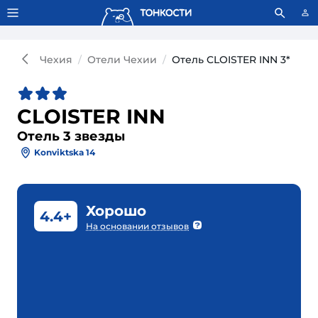
Тонкости используют сookie-файлы.
Что это значит?
Чехия
Отели Чехии
Отель CLOISTER INN 3*
CLOISTER INN
Отель 3 звезды
Konviktska 14
Хорошо
4.4+
На основании отзывов