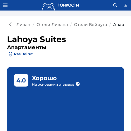
Тонкости используют сookie-файлы.
Что это значит?
Ливан
Отели Ливана
Отели Бейрута
Апартам
Lahoya Suites
Апартаменты
Ras Beirut
Хорошо
4.0
На основании отзывов