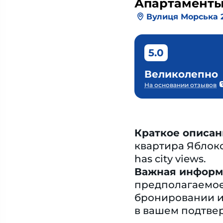
Апартамент
Вулиця Морська 2
5.0
Великолепно
На основании отзывов
Краткое описан
квартира Яблоко 
has city views.
Важная информ
предполагаемое
бронировании и
в вашем подтве