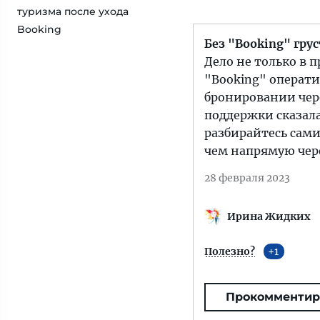
туризма после ухода
Booking
Без "Booking" гру
Дело не только в 
"Booking" операти
бронировании чере
поддержки сказала
разбирайтесь сами
чем напрямую чере
28 февраля 2023
Ирина Жидких
Полезно?
1
Прокомментир