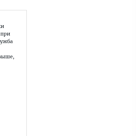
ки
 при
лужба
выше,