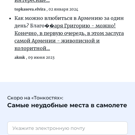
интересные...
topkasova.elvira
,
02 января 2024
Как можно влюбиться в Армению за один
день? Благо�
�аря Григорию - можно!
Конечно, в первую очередь, в этом заслуга
самой Армении - живописной и
колоритной...
akmk
,
09 июня 2023
Скоро на «Тонкостях»:
Самые неудобные места в самолете