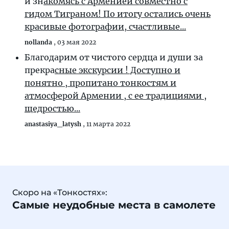
и зн
акомясь с Арменией совместно с
гидом Тиграном! По итогу остались очень
красивые фотографии, счастливые...
nollanda
,
03 мая 2022
Благодарим от чистого сердца и души за
прекра
сные экскурсии ! Доступно и
понятно , пропитано тонкостям и
атмосферой Армении , с ее традициями ,
щедростью...
anastasiya_latysh
,
11 марта 2022
Скоро на «Тонкостях»:
Самые неудобные места в самолете