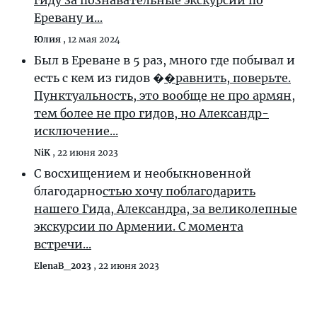
гиду за познавательные экскурсии по
Еревану и...
Юлия
,
12 мая 2024
Был в Ереване в 5 раз, много где побывал и
есть с кем из гидов �
�равнить, поверьте.
Пунктуальность, это вообще не про армян,
тем более не про гидов, но Александр-
исключение...
NiK
,
22 июня 2023
С восхищением и необыкновенной
благодарно
стью хочу поблагодарить
нашего Гида, Александра, за великолепные
экскурсии по Армении. С момента
встречи...
ElenaB_2023
,
22 июня 2023